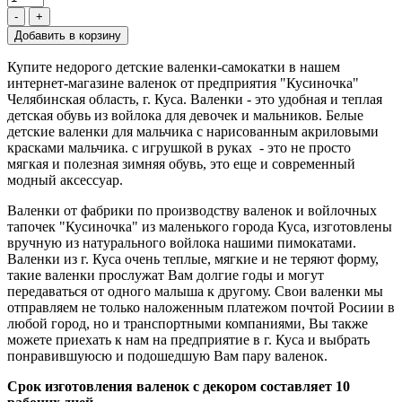
-
+
Купите недорого детские валенки-самокатки в нашем
интернет-магазине валенок от предприятия "Кусиночка"
Челябинская область, г. Куса. Валенки - это удобная и теплая
детская обувь из войлока для девочек и мальников. Белые
детские валенки для мальчика с нарисованным акриловыми
красками мальчика. с игрушкой в руках - это не просто
мягкая и полезная зимняя обувь, это еще и современный
модный аксессуар.
Валенки от фабрики по производству валенок и войлочных
тапочек "Кусиночка" из маленького города Куса, изготовлены
вручную из натурального войлока нашими пимокатами.
Валенки из г. Куса очень теплые, мягкие и не теряют форму,
такие валенки прослужат Вам долгие годы и могут
передаваться от одного малыша к другому. Свои валенки мы
отправляем не только наложенным платежом почтой Росиии в
любой город, но и транспортными компаниями, Вы также
можете приехать к нам на предприятие в г. Куса и выбрать
понравившуюсю и подошедшую Вам пару валенок.
Срок изготовления валенок с декором составляет 10