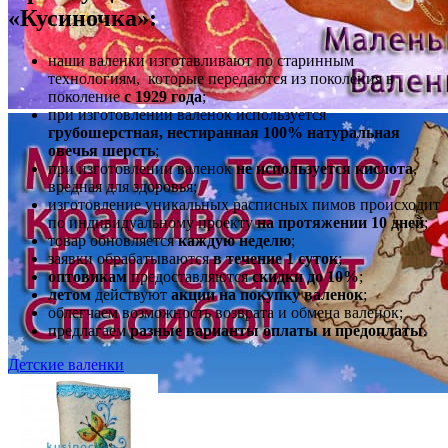
«Кусиночка»:
наши валенки изготавливают по старинным
технологиям, которые передаются из поколения в
поколение
с 1929 года
;
при изготовлении валенок используется
грубошерстная, нестиранная 100% натуральная
овечья шерсть
;
при изготовлении валенок
не используется кислота
,
вредная для здоровья;
изготовление уникальных расписных пимов происходит
по индивидуальному проекту
на протяжении 10 дней
;
товар обновляется
каждую неделю
;
заявки обрабатываются
в течение 1 суток
;
оптовикам
предоставляются
скидки до 10%
;
летом
действуют
акции на покупку валенок
;
облегчаем возможность возврата и обмена валенок;
предлагаем
разные варианты оплаты и предоплаты
.
Детские валенки