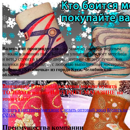
Валенки от производителя
– идеальный подарок мерзлым
ножкам в зимнюю пору. Когда на улице волком воет метелица
и ветер стучит в каждую дверь, ничто не согреет лучше, как
валенки ручной работы, с любовью выполненные мастерами
фабрики «Кусиночка» из города Куса, Челябинской
области
.
Внимание! Расшитые валенки можно купить
ТОЛЬКО в нашем ИНТЕРНЕТ-МАГАЗИНЕ на
этом сайте!
Купить в интернет-магазине
Сделать оптовый заказ
Купить на
OZON
Преимущества компании