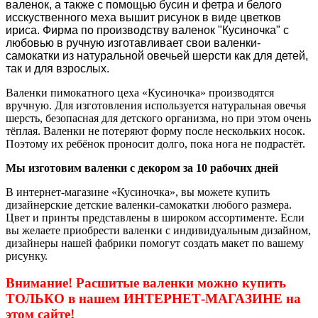
валенок, а также с помощью бусин и фетра и белого
исскуственного меха вышит рисунок в виде цветков
ириса
. Ф
ирма по производству валенок "Кусиночка" с
любовью в ручную изготавливает свои валенки-
самокатки из натуральной овечьей шерсти как для детей,
так и для взрослых.
Валенки пимокатного цеха «Кусиночка» производятся
вручную. Для изготовления используется натуральная овечья
шерсть, безопасная для детского организма, но при этом очень
тёплая. Валенки не потеряют форму после нескольких носок.
Поэтому их ребёнок проносит долго, пока нога не подрастёт.
Мы изготовим валенки с декором за 10 рабочих дней
В интернет-магазине «Кусиночка», вы можете купить
дизайнерские детские валенки-самокатки любого размера.
Цвет и принты представлены в широком ассортименте. Если
вы желаете приобрести валенки с индивидуальным дизайном,
дизайнеры нашей фабрики помогут создать макет по вашему
рисунку.
Внимание! Расшитые валенки можно купить
ТОЛЬКО в нашем ИНТЕРНЕТ-МАГАЗИНЕ на
этом сайте!