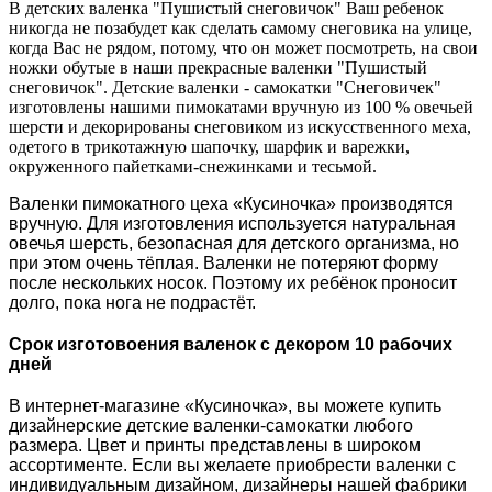
В детских валенка "Пушистый снеговичок" Ваш ребенок
никогда не позабудет как сделать самому снеговика на улице,
когда Вас не рядом, потому, что он может посмотреть, на свои
ножки обутые в наши прекрасные валенки "Пушистый
снеговичок". Детские валенки - самокатки "Снеговичек"
изготовлены нашими пимокатами вручную из 100 % овечьей
шерсти и декорированы снеговиком из искусственного меха,
одетого в трикотажную шапочку, шарфик и варежки,
окруженного пайетками-снежинками и тесьмой.
Валенки пимокатного цеха «Кусиночка» производятся
вручную. Для изготовления используется натуральная
овечья шерсть, безопасная для детского организма, но
при этом очень тёплая. Валенки не потеряют форму
после нескольких носок. Поэтому их ребёнок проносит
долго, пока нога не подрастёт.
Срок изготовоения валенок с декором 10 рабочих
дней
В интернет-магазине «Кусиночка», вы можете купить
дизайнерские детские валенки-самокатки любого
размера. Цвет и принты представлены в широком
ассортименте. Если вы желаете приобрести валенки с
индивидуальным дизайном, дизайнеры нашей фабрики