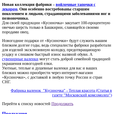
Новая коллекция фабрики –
войлочные тапочки с
декором
. Они особенно востребованы старшим
поколением и людьми, страдающими заболеваниями ног и
позвоночника.
Для своей продукции «Кусиночка» закупает 100-процентную
овечью шерсть только в Башкирии, славящейся своими
породами овец.
Новогодние подарки от «Кусиночки» будут служить вашим
близким долгие годы, ведь специалисты фабрики разработали
для изделий эксклюзивную колодку, предотвращающую
усадку и слишком быстрый износ валяной обуви. А
сувенирные валенки
могут стать доброй семейной традицией
украшения новогодней елки.
Уютные, теплые и душевные валенки для вас и ваших
близких можно приобрести через интернет-магазин
«Кусиночки», с доставкой в любую точку России и стран
СНГ.
Фабрика валенок "Кусиночка" - Теплая красота (Статья в
газете "Московский комсомолец")
Перейти к списку новостей
Продолжить
Продукция