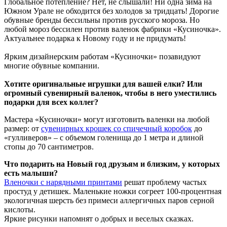
Глобальное потепление? Нет, не слышали! Ни одна зима на
Южном Урале не обходится без холодов за тридцать! Дорогие
обувные бренды бессильны против русского мороза. Но
любой мороз бессилен против валенок фабрики «Кусиночка».
Актуальнее подарка к Новому году и не придумать!
Ярким дизайнерским работам «Кусиночки» позавидуют
многие обувные компании.
Хотите оригинальные игрушки для вашей елки? Или
огромный сувенирный валенок, чтобы в него уместились
подарки для всех коллег?
Мастера «Кусиночки» могут изготовить валенки на любой
размер: от
сувенирных крошек со спичечный коробок
до
«гулливеров» – с объемом голенища до 1 метра и длиной
стопы до 70 сантиметров.
Что подарить на Новый год друзьям и близким, у которых
есть малыши?
Вленочки с нарядными принтами
решат проблему частых
простуд у детишек. Маленькие ножки согреет 100-процентная
экологичная шерсть без примеси аллергичных паров серной
кислоты.
Яркие рисунки напомнят о добрых и веселых сказках.