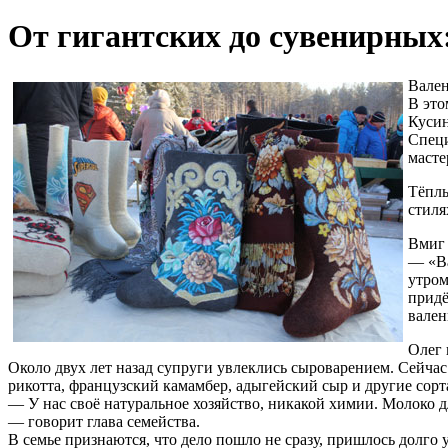
От гигантских до сувенирных
Вален
В это
Кусин
Специ
масте
Тёплы
стиля
Вмиг 
— «Ва
утром
придё
вален
Олег 
Около двух лет назад супруги увлеклись сыроварением. Сейчас
рикотта, французский камамбер, адыгейский сыр и другие сорт
— У нас своё натуральное хозяйство, никакой химии. Молоко д
— говорит глава семейства.
В семье признаются, что дело пошло не сразу, пришлось долго 