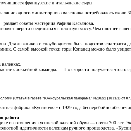
олучившиеся французские и итальянские сыры.
а валяние одного миниатюрного валеночка потребовалось около 3
— раздаёт советы мастерица Рафиля Касьянова.
воляет шерсти соединиться в плотную массу. Чем плотнее вален
она. Для лыжников и сноубордистов была подготовлена трасса 
ъёмник. С самой высокой точки горы Копанец можно было увиде
 валенках.
частник хоккейной команды. — По скорости получается что-то с
.
логии (Статья в газете "Южноуральская панорама" №102/1 (3831/1) от 07.1
атная фабрика «Кусиночка» с 1929 года бесперебойно обеспеч
я работа
ике изготовления кусинской валяной обуви — почти 300 лет. 
солютной идентичности валенкам ручного производства. «Куси