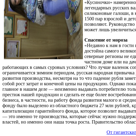
«Кусиночки» намеренно 
легендарных русских ва
силиконовые галоши, в 
1500 пар взрослой и дет
позволяют. Руководство 
может лишь увеличиться
Спасение от мороза
«Недавно к нам в гости
достойна самого велико
северные регионы не еди
частном доме или на дач
работающих в самых суровых условиях? Что лучше валенок со
ограничивается зимним периодом, русская народная привычка ут
развития производства, несмотря на то что падение рубля зам
собой рост затрат и конечной цены на продукцию. Однако пок
главное в нашем деле — неизменно выдавать потребителю толь
престиж нашей продукции и сделать ее еще более востребова
бизнеса, в частности, на работу фонда развития малого и сре
фонду было выделено из областного бюджета 27 млн рублей, кр
капитализации гарантийного фонда, которое позволит выдавать
— это именно те производства, которые сейчас нужно поддерж
властей, но именно они наша точка роста. Правительство обла
От гигантских