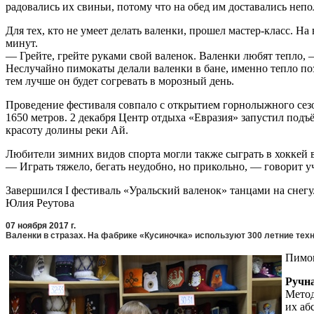
радовались их свиньи, потому что на обед им доставались неп
Для тех, кто не умеет делать валенки, прошел мастер-класс. Н
минут.
— Грейте, грейте руками свой валенок. Валенки любят тепло, 
Неслучайно пимокаты делали валенки в бане, именно тепло поз
тем лучше он будет согревать в морозный день.
Проведение фестиваля совпало с открытием горнолыжного сез
1650 метров. 2 декабря Центр отдыха «Евразия» запустил под
красоту долины реки Ай.
Любители зимних видов спорта могли также сыграть в хоккей в
— Играть тяжело, бегать неудобно, но прикольно, — говорит у
Завершился I фестиваль «Уральский валенок» танцами на снегу
Юлия Реутова
07 ноября 2017 г.
Валенки в стразах. На фабрике «Кусиночка» используют 300 летние техно
Пимок
Ручна
Метод
их аб