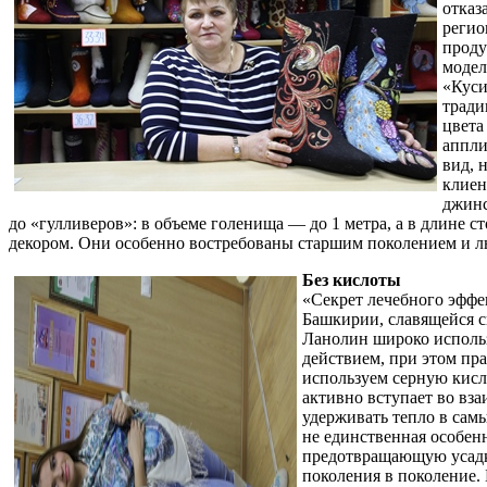
отказ
регио
проду
модел
«Куси
тради
цвета
аппли
вид, 
клиен
джинс
до «гулливеров»: в объеме голенища — до 1 метра, а в длине 
декором. Они особенно востребованы старшим поколением и л
Без кислоты
«Секрет лечебного эффе
Башкирии, славящейся с
Ланолин широко использ
действием, при этом пр
используем серную кисл
активно вступает во вза
удерживать тепло в сам
не единственная особен
предотвращающую усадку
поколения в поколение. 