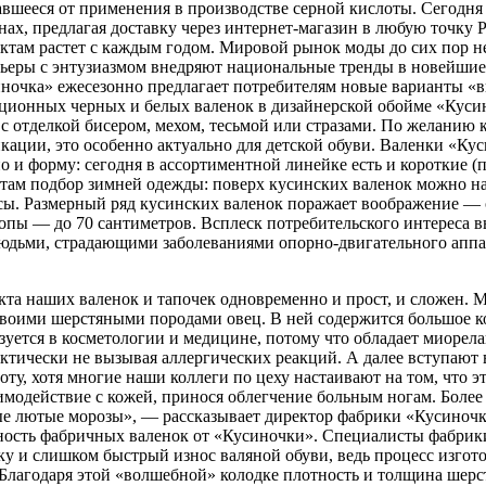
авшееся от применения в производстве серной кислоты. Сегодня
нах, предлагая доставку через интернет-магазин в любую точку
ктам растет с каждым годом. Мировой рынок моды до сих пор не
ьеры с энтузиазмом внедряют национальные тренды в новейшие 
ночка» ежесезонно предлагает потребителям новые варианты «в
ционных черных и белых валенок в дизайнерской обойме «Кусин
 с отделкой бисером, мехом, тесьмой или стразами. По желанию
кации, это особенно актуально для детской обуви. Валенки «Ку
но и форму: сегодня в ассортиментной линейке есть и короткие (
там подбор зимней одежды: поверх кусинских валенок можно на
ы. Размерный ряд кусинских валенок поражает воображение — 
стопы — до 70 сантиметров. Всплеск потребительского интереса
юдьми, страдающими заболеваниями опорно-двигательного аппа
кта наших валенок и тапочек одновременно и прост, и сложен. 
воими шерстяными породами овец. В ней содержится большое к
уется в косметологии и медицине, потому что обладает миоре
актически не вызывая аллергических реакций. А далее вступают 
оту, хотя многие наши коллеги по цеху настаивают на том, что 
имодействие с кожей, принося облегчение больным ногам. Более
ые лютые морозы», — рассказывает директор фабрики «Кусиночк
ность фабричных валенок от «Кусиночки». Специалисты фабрики
 и слишком быстрый износ валяной обуви, ведь процесс изгото
Благодаря этой «волшебной» колодке плотность и толщина шерст