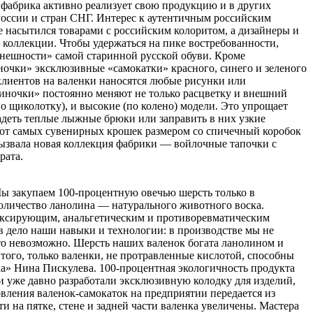
 фабрика активно реализует свою продукцию и в других
 России и стран СНГ. Интерес к аутентичным российским
 насытился товарами с российским колоритом, а дизайнеры и
коллекции. Чтобы удержаться на пике востребованности,
нешности» самой старинной русской обуви. Кроме
очки» эксклюзивные «самокатки» красного, синего и зеленого
 клиентов на валенки наносятся любые рисунки или
синочки» постоянно меняют не только расцветку и внешний
по щиколотку), и высокие (по колено) модели. Это упрощает
деть теплые лыжные брюки или заправить в них узкие
от самых сувенирных крошек размером со спичечный коробок
 вызвала новая коллекция фабрики — войлочные тапочки с
рата.
Мы закупаем 100-процентную овечью шерсть только в
оличество ланолина — натурального животного воска.
лаксирующим, анальгетическим и противоревматическим
в дело наши навыки и технологии: в производстве мы не
это невозможно. Шерсть наших валенок богата ланолином и
 того, только валенки, не протравленные кислотой, способны
а» Нина Пискулева. 100-процентная экологичность продукта
 уже давно разработали эксклюзивную колодку для изделий,
вления валенок-самокаток на предприятии передается из
и на пятке, стене и задней части валенка увеличены. Мастера