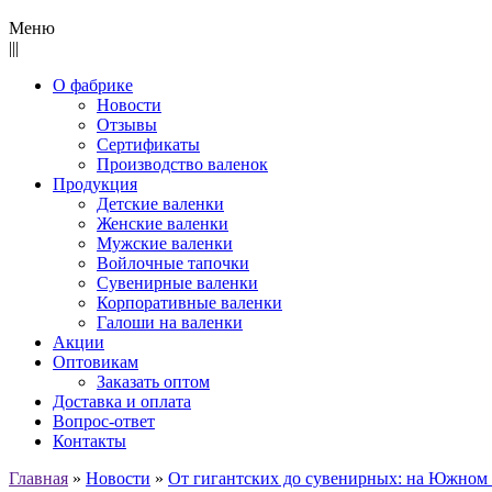
Меню
|||
О фабрике
Новости
Отзывы
Сертификаты
Производство валенок
Продукция
Детские валенки
Женские валенки
Мужские валенки
Войлочные тапочки
Сувенирные валенки
Корпоративные валенки
Галоши на валенки
Акции
Оптовикам
Заказать оптом
Доставка и оплата
Вопрос-ответ
Контакты
Главная
»
Новости
»
От гигантских до сувенирных: на Южном 