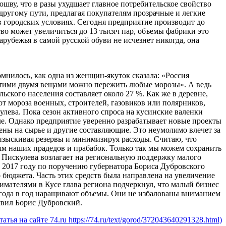
шву, что в разы ухудшает главное потребительское свойство
другому пути, предлагая покупателям прозрачные и легкие
 городских условиях. Сегодня предприятие производит до
тво может увеличиться до 13 тысяч пар, объемы фабрики это
рубежья в самой русской обуви не исчезнет никогда, она
мнилось, как одна из женщин-якуток сказала: «Россия
с этими двумя вещами можно пережить любые морозы». А ведь
ского населения составляет около 27 %. Как же в деревне,
от мороза военных, строителей, газовиков или полярников,
ева. Пока сезон активного спроса на кусинские валенки
иле. Однако предприятие уверенно разрабатывает новые проекты
цены на сырье и другие составляющие. Это неумолимо влечет за
 изыскивая резервы и минимизируя расходы. Считаю, что
м наших прадедов и прабабок. Только так мы можем сохранить
 Пискулева возлагает на региональную поддержку малого
в 2017 году по поручению губернатора Бориса Дубровского
 бюджета. Часть этих средств была направлена на увеличение
имателями в Кусе глава региона подчеркнул, что малый бизнес
з года в год наращивают объемы. Они не избалованы вниманием
аявил Борис Дубровский.
 на сайте 74.ru https://74.ru/text/gorod/372043640291328.html)