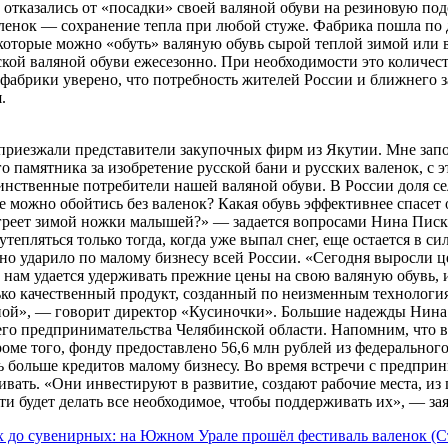
отказались от «посадки» своей валяной обуви на резиновую подо
ленок — сохранение тепла при любой стуже. Фабрика пошла по 
которые можно «обуть» валяную обувь сырой теплой зимой или в
ской валяной обуви ежесезонно. При необходимости это количес
фабрики уверено, что потребность жителей России и ближнего за
.
 приезжали представители закупочных фирм из Якутии. Мне запо
го памятника за изобретение русской бани и русских валенок, 
нственные потребители нашей валяной обуви. В России доля сель
е можно обойтись без валенок? Какая обувь эффективнее спасет 
греет зимой ножки малышей?» — задается вопросами Нина Пискул
епляться только тогда, когда уже выпал снег, еще остается в с
етно ударило по малому бизнесу всей России. «Сегодня выросли 
а нам удается удерживать прежние цены на свою валяную обувь,
ко качественный продукт, созданный по неизменным технология
нной», — говорит директор «Кусиночки». Большие надежды Нина
днего предпринимательства Челябинской области. Напомним, что 
оме того, фонду предоставлено 56,6 млн рублей из федерального
 больше кредитов малому бизнесу. Во время встречи с предприн
ивать. «Они инвестируют в развитие, создают рабочие места, и
сти будет делать все необходимое, чтобы поддерживать их», — з
 до сувенирных: на Южном Урале прошёл фестиваль валенок (Статья