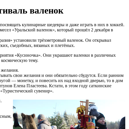
тиваль валенок
посвящать кулинарные шедевры и даже играть в них в хоккей.
емесел «Уральский валенок», который прошёл 2 декабря в
разия» установили трёхметровый валенок. Он открывал
ских, съедобных, вязаных и плетёных.
риятия «Кусиночка». Они украшают валенки в различных
 космическую тему.
 желания.
вать свои желания и они обязательно сбудутся. Если ранним
ругой — монетку, и повесить их над входной дверью, то в дом
тунов Елена Пластеева. Кстати, в этом году саткинские
 «Туристический сувенир».
.
усным,