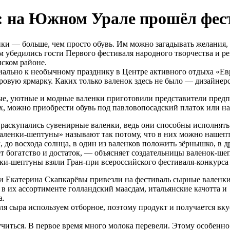
: на Южном Урале прошёл фес
ки — больше, чем просто обувь. Им можно загадывать желания, 
м убедились гости Первого фестиваля народного творчества и р
ском районе.
ально к необычному празднику в Центре активного отдыха «Ев
ровую ярмарку. Каких только валенок здесь не было — дизайнер
е, уютные и модные валенки приготовили представители предп
х, можно приобрести обувь под павловопосадский платок или на
раскупались сувенирные валенки, ведь они способны исполнять
ленки-шептуны» называют так потому, что в них можно нашепты
, до восхода солнца, в один из валенков положить зёрнышко, в д
т богатство и достаток, — объясняет создательницы валенок-шеп
ки-шептуны взяли Гран-при всероссийского фестиваля-конкурса
и Екатерина Скапкарёвы привезли на фестиваль сырные валенки
 в их ассортименте голландский маасдам, итальянские качотта и
а.
ля сыра используем отборное, поэтому продукт и получается вк
учиться. В первое время много молока перевели. Этому особенно