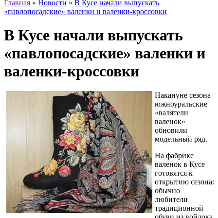
Главная
»
Новости
»
В Кусе начали выпускать
«павлопосадские» валенки и валенки-кроссовки
В Кусе начали выпускать
«павлопосадские» валенки и
валенки-кроссовки
Накануне сезона
южноуральские
«валятели
валенок»
обновили
модельный ряд.
На фабрике
валенок в Кусе
готовятся к
открытию сезона:
обычно
любители
традиционной
обуви из войлока