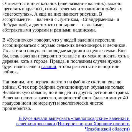
Отличается и цвет катанок (еще название валенок): можно
щеголять в красных, синих, зеленых и традиционно-белых
«снегоступах». А еще на них наносят рисунки. В
ассортименте — валенки с Лунтиком, «Спайдерменом» и
Чебурашкой, а для тех кто постарше — с волками,
абстрактными узорами и разными надписями.
В «Кусиночке» говорят, что у людей валенки перестали
ассоциироваться с обувью сельских пенсионеров и лесников.
Их активно покупают молодые модники и целые семьи. Еще
бы, ведь валенки невероятно теплые и их можно носить хоть в
деревне, хоть в городе. Правда, в последнем случае нужно
будет надеть еще и
галоши
, чтобы реагенты не испортили
войлок.
Напомним, что первую партию на фабрике скатали еще до
войны. С тех пор фабрика функционирует, обувая не только
Челябинскую область, но и людей из других регионов страны.
Валенки ценят за качество, морозостойкость (даже в минус 40
градусов ноги не мерзнут) и экологически чистое
производство.
В Кусе начали выпускать «павлопосадские» валенки и
валенки-кроссовки (Интернет портал Хорошие новости
Челябинской области)