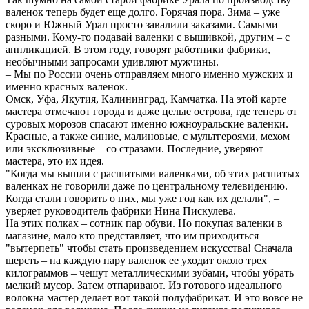
валенок теперь будет еще долго. Горячая пора. Зима – уже
скоро и Южный Урал просто завалили заказами. Самыми
разными. Кому-то подавай валенки с вышивкой, другим – с
аппликацией. В этом году, говорят работники фабрики,
необычными запросами удивляют мужчины.
– Мы по России очень отправляем много именно мужских и
именно красных валенок.
Омск, Уфа, Якутия, Калининград, Камчатка. На этой карте
мастера отмечают города и даже целые острова, где теперь от
суровых морозов спасают именно южноуральские валенки.
Красные, а также синие, малиновые, с мультгероями, мехом
или эксклюзивные – со стразами. Последние, уверяют
мастера, это их идея.
"Когда мы вышли с расшитыми валенками, об этих расшитых
валенках не говорили даже по центральному телевидению.
Когда стали говорить о них, мы уже год как их делали", –
уверяет руководитель фабрики Нина Пискулева.
На этих полках – сотник пар обуви. Но покупая валенки в
магазине, мало кто представляет, что им приходиться
"вытерпеть" чтобы стать произведением искусства! Сначала
шерсть – на каждую пару валенок ее уходит около трех
килограммов – чешут металлическими зубами, чтобы убрать
мелкий мусор. Затем отпаривают. Из готового идеального
волокна мастер делает вот такой полуфабрикат. И это вовсе не