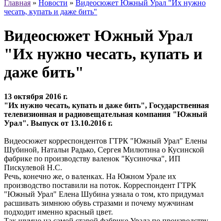
Главная
»
Новости
»
Видеосюжет Южный Урал "Их нужно
чесать, купать и даже бить"
Видеосюжет Южный Урал
"Их нужно чесать, купать и
даже бить"
13 октября 2016 г.
"Их нужно чесать, купать и даже бить", Государственная
телевизионная и радиовещательная компания "Южный
Урал". Выпуск от 13.10.2016 г.
Видеосюжет корреспондентов ГТРК "Южный Урал" Елены
Шубиной, Натальи Радько, Сергея Милютина о Кусинской
фабрике по производству валенок "Кусиночка", ИП
Пискулевой Н.С.
Речь, конечно же, о валенках. На Южном Урале их
производство поставили на поток. Корреспондент ГТРК
"Южный Урал" Елена Шубина узнала о том, кто придумал
расшивать зимнюю обувь стразами и почему мужчинам
подходит именно красный цвет.
Так шумно на самой старой фабрике Урала по производству