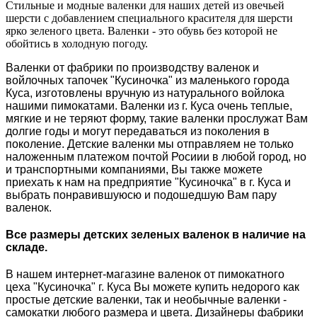
Стильные и модные валенки для наших детей из овечьей
шерсти с добавлением специального красителя для шерсти
ярко зеленого цвета. Валенки - это обувь без которой не
обойтись в холодную погоду.
Валенки от фабрики по производству валенок и
войлочных тапочек "Кусиночка" из маленького города
Куса, изготовлены вручную из натурального войлока
нашими пимокатами. Валенки из г. Куса очень теплые,
мягкие и не теряют форму, такие валенки прослужат Вам
долгие годы и могут передаваться из поколения в
поколение. Детские валенки мы отправляем не только
наложенным платежом почтой Росиии в любой город, но
и транспортными компаниями, Вы также можете
приехать к нам на предприятие "Кусиночка" в г. Куса и
выбрать понравившуюсю и подошедшую Вам пару
валенок.
Все размеры детских зеленых валенок в наличие на
складе.
В нашем интернет-магазине валенок от пимокатного
цеха "Кусиночка" г. Куса Вы можете купить недорого как
простые детские валенки, так и необычные валенки -
самокатки любого размера и цвета. Дизайнеры фабрики