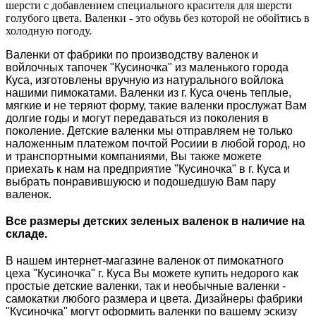
шерсти с добавлением специального красителя для шерсти
голубого цвета. Валенки - это обувь без которой не обойтись в
холодную погоду.
Валенки от фабрики по производству валенок и
войлочных тапочек "Кусиночка" из маленького города
Куса, изготовлены вручную из натурального войлока
нашими пимокатами. Валенки из г. Куса очень теплые,
мягкие и не теряют форму, такие валенки прослужат Вам
долгие годы и могут передаваться из поколения в
поколение. Детские валенки мы отправляем не только
наложенным платежом почтой Росиии в любой город, но
и транспортными компаниями, Вы также можете
приехать к нам на предприятие "Кусиночка" в г. Куса и
выбрать понравившуюсю и подошедшую Вам пару
валенок.
Все размеры детских зеленых валенок в наличие на
складе.
В нашем интернет-магазине валенок от пимокатного
цеха "Кусиночка" г. Куса Вы можете купить недорого как
простые детские валенки, так и необычные валенки -
самокатки любого размера и цвета. Дизайнеры фабрики
"Кусиночка" могут оформить валенки по вашему эскизу