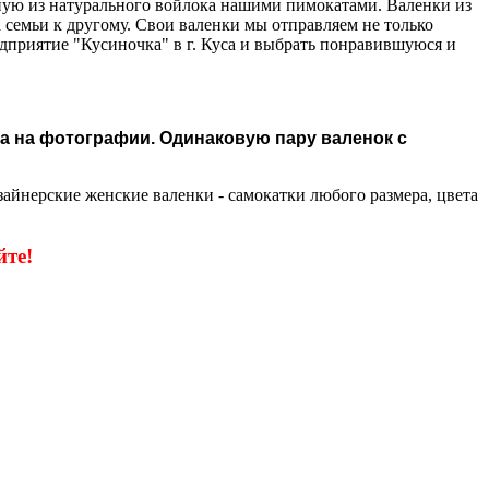
чную из натурального войлока нашими пимокатами. Валенки из
а семьи к другому. Свои валенки мы отправляем не только
дприятие "Кусиночка" в г. Куса и выбрать понравившуюся и
а на фотографии. Одинаковую пару валенок с
зайнерские женские валенки - самокатки любого размера, цвета
те!