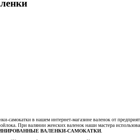
аленки
и-самокатки в нашем интернет-магазине валенок от предприяти
о войлока. При валянии женских валенок наши мастера использов
БИНИРОВАННЫЕ ВАЛЕНКИ-САМОКАТКИ
.