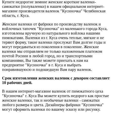
Купите недорогие зимние женские короткие валенки-
самокатки (полуваленки) в нашем официальном интернет-
магазине производителя валенок "Кусиночка" Челябинская
область, г. Куса.
Женские валенки от фабрики по производству валенок и
войлочных тапочек "Кусиночка" из маленького города Куса,
изготовлены вручную из натурального войлока нашими
пимокатами. Валенки из г. Куса очень теплые, мягкие и не
теряют форму, такие валенки прослужат Вам долгие годы и
могут передаваться из поколения в поколение. Женские
валенки мы отправляем не только наложенным платежом
почтой Росиии в любой город, но и транспортными
компаниями, Вы также можете приехать к нам на
предприятие "Кусиночка" в г. Куса и выбрать
понравившуюсю и подошедшую Вам пару валенок.
Срок изготовления женских валенок с декором составляет
10 рабочих дней.
В нашем интернет-магазине валенок от пимокатного цеха
"Кусиночка" г. Куса Вы можете купить недорого как простые
женские валенки, так и необычные валенки - самокатки
любого размера и цвета. Дизайнеры фабрики "Кусиночка"
могут оформить валенки по вашему эскизу или рисунку.