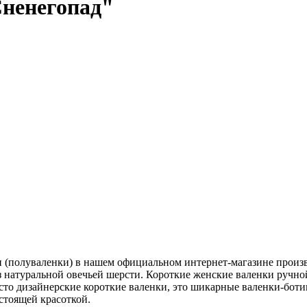
Сненегопад"
 (полуваленки) в нашем официальном интернет-магазине произво
из натуральной овечьей шерсти. Короткие женские валенки руч
сто дизайнерские короткие валенки, это шикарные валенки-боти
стоящей красоткой.