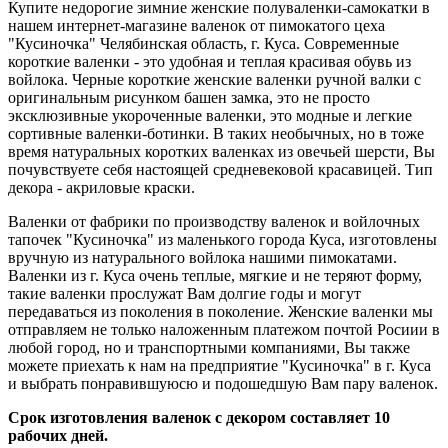
Купите недорогие зимние женские полуваленки-самокатки в
нашем интернет-магазине валенок от пимокатого цеха
"Кусиночка" Челябинская область, г. Куса. Современные
короткие валенки - это удобная и теплая красивая обувь из
войлока. Черные короткие женские валенки ручной валки с
оригинальным рисунком башен замка, это не просто
эксклюзивные укороченные валенки, это модные и легкие
сортивные валенки-ботинки. В таких необычных, но в тоже
время натуральных коротких валенках из овечьей шерсти, Вы
почувствуете себя настоящей средневековой красавицей. Тип
декора - акриловые краски.
Валенки от фабрики по производству валенок и войлочных
тапочек "Кусиночка" из маленького города Куса, изготовлены
вручную из натурального войлока нашими пимокатами.
Валенки из г. Куса очень теплые, мягкие и не теряют форму,
такие валенки прослужат Вам долгие годы и могут
передаваться из поколения в поколение. Женские валенки мы
отправляем не только наложенным платежом почтой Росиии в
любой город, но и транспортными компаниями, Вы также
можете приехать к нам на предприятие "Кусиночка" в г. Куса
и выбрать понравившуюсю и подошедшую Вам пару валенок.
Срок изготовления валенок с декором составляет 10
рабочих дней.