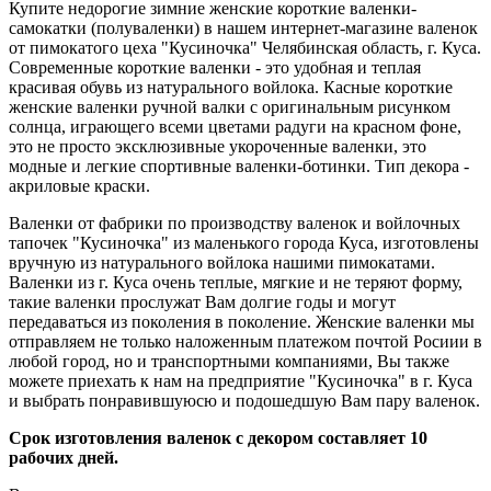
Купите недорогие зимние женские короткие валенки-
самокатки (полуваленки) в нашем интернет-магазине валенок
от пимокатого цеха "Кусиночка" Челябинская область, г. Куса.
Современные короткие валенки - это удобная и теплая
красивая обувь из натурального войлока. Касные короткие
женские валенки ручной валки с оригинальным рисунком
солнца, играющего всеми цветами радуги на красном фоне,
это не просто эксклюзивные укороченные валенки, это
модные и легкие спортивные валенки-ботинки. Тип декора -
акриловые краски.
Валенки от фабрики по производству валенок и войлочных
тапочек "Кусиночка" из маленького города Куса, изготовлены
вручную из натурального войлока нашими пимокатами.
Валенки из г. Куса очень теплые, мягкие и не теряют форму,
такие валенки прослужат Вам долгие годы и могут
передаваться из поколения в поколение. Женские валенки мы
отправляем не только наложенным платежом почтой Росиии в
любой город, но и транспортными компаниями, Вы также
можете приехать к нам на предприятие "Кусиночка" в г. Куса
и выбрать понравившуюсю и подошедшую Вам пару валенок.
Срок изготовления валенок с декором составляет 10
рабочих дней.