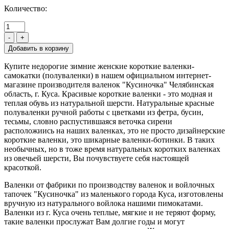
Количество:
-
+
Купите недорогие зимние женские короткие валенки-
самокатки (полуваленки) в нашем официальном интернет-
магазине производителя валенок "Кусиночка" Челябинская
область, г. Куса. Красивые короткие валенки - это модная и
теплая обувь из натуральной шерсти. Натуральные красные
полуваленки ручной работы с цветками из фетра, бусин,
тесьмы, словно распустившаяся веточка сирени
расположиись на наших валенках, это не просто дизайнерские
короткие валенки, это шикарные валенки-ботинки. В таких
необычных, но в тоже время натуральных коротких валенках
из овечьей шерсти, Вы почувствуете себя настоящей
красоткой.
Валенки от фабрики по производству валенок и войлочных
тапочек "Кусиночка" из маленького города Куса, изготовлены
вручную из натурального войлока нашими пимокатами.
Валенки из г. Куса очень теплые, мягкие и не теряют форму,
такие валенки прослужат Вам долгие годы и могут