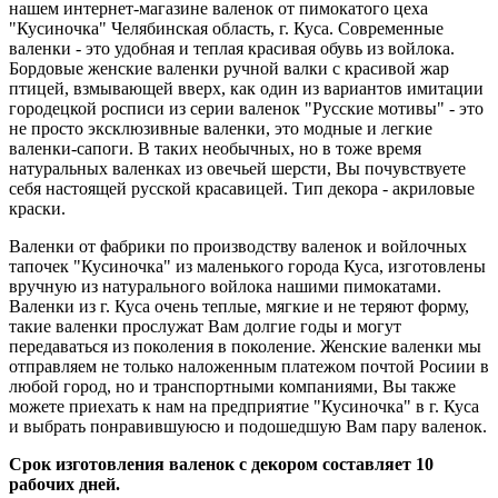
нашем интернет-магазине валенок от пимокатого цеха
"Кусиночка" Челябинская область, г. Куса. Современные
валенки - это удобная и теплая красивая обувь из войлока.
Бордовые женские валенки ручной валки с красивой жар
птицей, взмывающей вверх, как один из вариантов имитации
городецкой росписи из серии валенок "Русские мотивы" - это
не просто эксклюзивные валенки, это модные и легкие
валенки-сапоги. В таких необычных, но в тоже время
натуральных валенках из овечьей шерсти, Вы почувствуете
себя настоящей русской красавицей. Тип декора - акриловые
краски.
Валенки от фабрики по производству валенок и войлочных
тапочек "Кусиночка" из маленького города Куса, изготовлены
вручную из натурального войлока нашими пимокатами.
Валенки из г. Куса очень теплые, мягкие и не теряют форму,
такие валенки прослужат Вам долгие годы и могут
передаваться из поколения в поколение. Женские валенки мы
отправляем не только наложенным платежом почтой Росиии в
любой город, но и транспортными компаниями, Вы также
можете приехать к нам на предприятие "Кусиночка" в г. Куса
и выбрать понравившуюсю и подошедшую Вам пару валенок.
Срок изготовления валенок с декором составляет 10
рабочих дней.