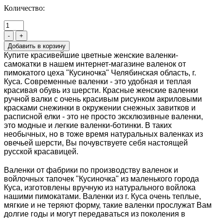
Количество:
-
+
Купите красивейшие цветные женские валенки-
самокатки в нашем интернет-магазине валенок от
пимокатого цеха "Кусиночка" Челябинская область, г.
Куса. Современные валенки - это удобная и теплая
красивая обувь из шерсти. Красные женские валенки
ручной валки с очень красивым рисунком акриловыми
красками снежинки в окружении снежных завитков и
расписной елки - это не просто эксклюзивные валенки,
это модные и легкие валенки-ботинки. В таких
необычных, но в тоже время натуральных валенках из
овечьей шерсти, Вы почувствуете себя настоящей
русской красавицей.
Валенки от фабрики по производству валенок и
войлочных тапочек "Кусиночка" из маленького города
Куса, изготовлены вручную из натурального войлока
нашими пимокатами. Валенки из г. Куса очень теплые,
мягкие и не теряют форму, такие валенки прослужат Вам
долгие годы и могут передаваться из поколения в