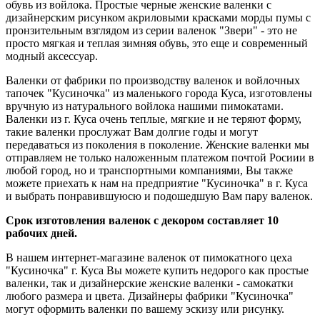
обувь из войлока. Простые черные женские валенки с
дизайнерским рисунком акриловыми красками морды пумы с
пронзительным взглядом из серии валенок "Звери" - это не
просто мягкая и теплая зимняя обувь, это еще и современный
модный аксессуар.
Валенки от фабрики по производству валенок и войлочных
тапочек "Кусиночка" из маленького города Куса, изготовлены
вручную из натурального войлока нашими пимокатами.
Валенки из г. Куса очень теплые, мягкие и не теряют форму,
такие валенки прослужат Вам долгие годы и могут
передаваться из поколения в поколение. Женские валенки мы
отправляем не только наложенным платежом почтой Росиии в
любой город, но и транспортными компаниями, Вы также
можете приехать к нам на предприятие "Кусиночка" в г. Куса
и выбрать понравившуюсю и подошедшую Вам пару валенок.
Срок изготовления валенок с декором составляет 10
рабочих дней.
В нашем интернет-магазине валенок от пимокатного цеха
"Кусиночка" г. Куса Вы можете купить недорого как простые
валенки, так и дизайнерские женские валенки - самокатки
любого размера и цвета. Дизайнеры фабрики "Кусиночка"
могут оформить валенки по вашему эскизу или рисунку.