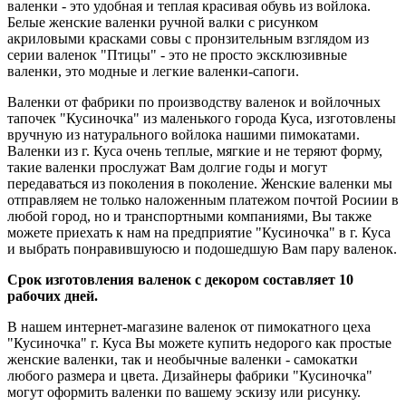
валенки - это удобная и теплая красивая обувь из войлока.
Белые женские валенки ручной валки с рисунком
акриловыми красками совы с пронзительным взглядом из
серии валенок "Птицы" - это не просто эксклюзивные
валенки, это модные и легкие валенки-сапоги.
Валенки от фабрики по производству валенок и войлочных
тапочек "Кусиночка" из маленького города Куса, изготовлены
вручную из натурального войлока нашими пимокатами.
Валенки из г. Куса очень теплые, мягкие и не теряют форму,
такие валенки прослужат Вам долгие годы и могут
передаваться из поколения в поколение. Женские валенки мы
отправляем не только наложенным платежом почтой Росиии в
любой город, но и транспортными компаниями, Вы также
можете приехать к нам на предприятие "Кусиночка" в г. Куса
и выбрать понравившуюсю и подошедшую Вам пару валенок.
Срок изготовления валенок с декором составляет 10
рабочих дней.
В нашем интернет-магазине валенок от пимокатного цеха
"Кусиночка" г. Куса Вы можете купить недорого как простые
женские валенки, так и необычные валенки - самокатки
любого размера и цвета. Дизайнеры фабрики "Кусиночка"
могут оформить валенки по вашему эскизу или рисунку.