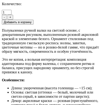
Количество:
-
+
Полуваленки ручной валки на светлой основе, с
декоративным рисунком, выполненным розовой акриловой
краской и элементами белого. Орнамент стилизован под
традиционную гжельскую роспись: волны, завитки,
цветочные мотивы — но в розово-белой гамме, что придаёт
образу мягкость, современность и особую утончённость.
Это не копия, а вольная интерпретация: композиция
адаптирована под форму валенка, с сохранением ритма и
баланса, присущих народному орнаменту, но без строгой
привязки к канону.
Особенности:
Длина: укороченная (высота голенища — ~15 см);
Основа: светлая (оттенки — белый, молочный или
светло-серый, в зависимости от партии шерсти);
Декор: акриловые краски — розовая (приглушённого,
неяркого тона) и белая, морозо- и износостойкие;