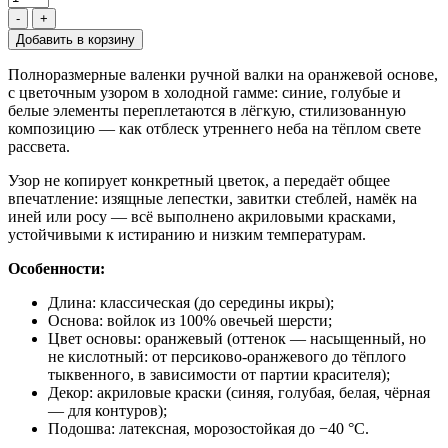
-
+
Полноразмерные валенки ручной валки на оранжевой основе,
с цветочным узором в холодной гамме: синие, голубые и
белые элементы переплетаются в лёгкую, стилизованную
композицию — как отблеск утреннего неба на тёплом свете
рассвета.
Узор не копирует конкретный цветок, а передаёт общее
впечатление: изящные лепестки, завитки стеблей, намёк на
иней или росу — всё выполнено акриловыми красками,
устойчивыми к истиранию и низким температурам.
Особенности:
Длина: классическая (до середины икры);
Основа: войлок из 100% овечьей шерсти;
Цвет основы: оранжевый (оттенок — насыщенный, но
не кислотный: от персиково-оранжевого до тёплого
тыквенного, в зависимости от партии красителя);
Декор: акриловые краски (синяя, голубая, белая, чёрная
— для контуров);
Подошва: латексная, морозостойкая до −40 °C.