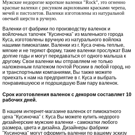
Мужские недорогие короткие валенки "Rock", это огненно
красные валенки с рисунком акриловыми красками черепа,
мечей и пистолетов. Валенки изготовлены из натуральной
овечьей шерсти в ручную.
Валенки от фабрики по производству валенок и
войлочных тапочек "Кусиночка" из маленького города
Куса, изготовлены вручную из натурального войлока
нашими пимокатами. Валенки из г. Куса очень теплые,
мягкие и не теряют форму, такие валенки прослужат Вам
долгие годы и могут передаваться от одного малыша к
другому. Свои валенки мы отправляем не только
наложенным платежом почтой Росиии в любой город, но
и транспортными компаниями, Вы также можете
приехать к нам на предприятие в г. Куса и выбрать
понравившуюсю и подошедшую Вам пару валенок.
Срок изготовления валенок с декором составляет 10
рабочих дней.
В нашем интернет-магазине валенок от пимокатного
цеха "Кусиночка" г. Куса Вы можете купить недорого
дизайнерские мужские валенки - самокатки любого
размера, цвета и дизайна. Дизайнеры фабрики
"Кусиночка" могут оформить валенки по вашему эскизу