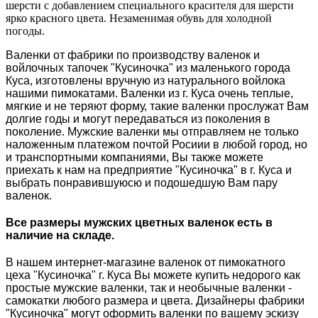
шерсти с добавлением специального красителя для шерсти
ярко красного цвета. Незаменимая обувь для холодной
погоды.
Валенки от фабрики по производству валенок и
войлочных тапочек "Кусиночка" из маленького города
Куса, изготовлены вручную из натурального войлока
нашими пимокатами. Валенки из г. Куса очень теплые,
мягкие и не теряют форму, такие валенки прослужат Вам
долгие годы и могут передаваться из поколения в
поколение. Мужские валенки мы отправляем не только
наложенным платежом почтой Росиии в любой город, но
и транспортными компаниями, Вы также можете
приехать к нам на предприятие "Кусиночка" в г. Куса и
выбрать понравившуюсю и подошедшую Вам пару
валенок.
Все размеры мужских цветных валенок есть в
наличие на складе.
В нашем интернет-магазине валенок от пимокатного
цеха "Кусиночка" г. Куса Вы можете купить недорого как
простые мужские валенки, так и необычные валенки -
самокатки любого размера и цвета. Дизайнеры фабрики
"Кусиночка" могут оформить валенки по вашему эскизу