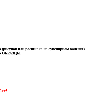
р (рисунок или расшивка на сувенирном валенке)
то
ОБРАЗЦЫ
.
те!