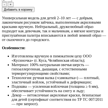
-
+
Универсальная модель для детей 2–10 лет — с добрым,
лаконичным рисунком зайчика, выполненным акриловыми
красками вручную. Нейтральный, дружелюбный образ
подходит как девочкам, так и мальчикам, а мягкие контуры и
приглушённая палитра вписываются в любой зимний образ —
от сказочного до городского.
Особенности:
Изготовлены вручную в пимокатном цеху ООО
«Кусиночка» (г. Куса, Челябинская область);
Материал: 100% натуральная овечья шерсть —
гипоаллергенная, дышащая, с естественными
терморегулирующими свойствами;
Технология: ручная валка («самокатка») — плотный,
эластичный войлок, устойчивый к деформации;
Подошва — усиленная войлочная (толщина ≥ 6 мм),
обеспечивает устойчивость на снегу и льду;
Декор — нетоксичные акриловые краски, безопасные
для детей (сертификат соответствия по ТР ТС 007/2011
— при запросе).