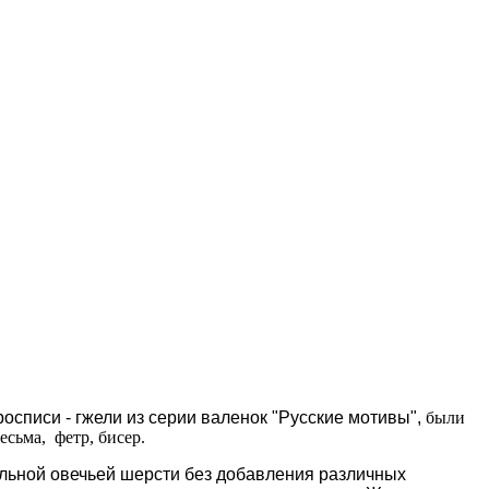
осписи - гжели из серии валенок "Русские мотивы",
были
есьма, фетр, бисер.
альной овечьей шерсти без добавления различных