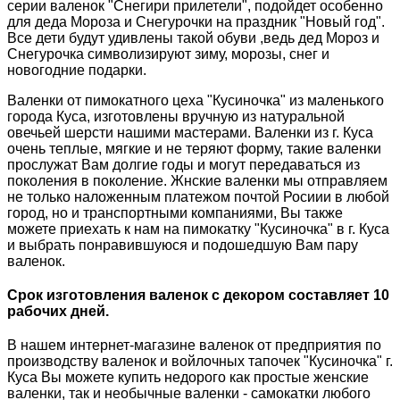
серии валенок "Снегири прилетели", подойдет особенно
для деда Мороза и Снегурочки на праздник "Новый год".
Все дети будут удивлены такой обуви ,ведь дед Мороз и
Снегурочка символизируют зиму, морозы, снег и
новогодние подарки.
Валенки от пимокатного цеха "Кусиночка" из маленького
города Куса, изготовлены вручную из натуральной
овечьей шерсти нашими мастерами. Валенки из г. Куса
очень теплые, мягкие и не теряют форму, такие валенки
прослужат Вам долгие годы и могут передаваться из
поколения в поколение. Жнские валенки мы отправляем
не только наложенным платежом почтой Росиии в любой
город, но и транспортными компаниями, Вы также
можете приехать к нам на пимокатку "Кусиночка" в г. Куса
и выбрать понравившуюся и подошедшую Вам пару
валенок.
Срок изготовления валенок с декором составляет 10
рабочих дней.
В нашем интернет-магазине валенок от предприятия по
производству валенок и войлочных тапочек "Кусиночка" г.
Куса Вы можете купить недорого как простые женские
валенки, так и необычные валенки - самокатки любого