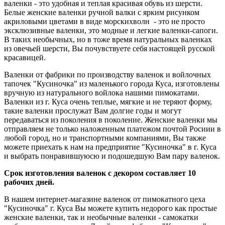
валенки - это удобная и теплая красивая обувь из шерсти.
Белые женские валенки ручной валки с ярким рисунком
акриловыми цветами в виде морскихволн - это не просто
эксклюзивные валенки, это модные и легкие валенки-сапоги.
В таких необычных, но в тоже время натуральных валенках
из овечьей шерсти, Вы почувствуете себя настоящей русской
красавицей.
Валенки от фабрики по производству валенок и войлочных
тапочек "Кусиночка" из маленького города Куса, изготовлены
вручную из натурального войлока нашими пимокатами.
Валенки из г. Куса очень теплые, мягкие и не теряют форму,
такие валенки прослужат Вам долгие годы и могут
передаваться из поколения в поколение. Женские валенки мы
отправляем не только наложенным платежом почтой Росиии в
любой город, но и транспортными компаниями, Вы также
можете приехать к нам на предприятие "Кусиночка" в г. Куса
и выбрать понравившуюсю и подошедшую Вам пару валенок.
Срок изготовления валенок с декором составляет 10
рабочих дней.
В нашем интернет-магазине валенок от пимокатного цеха
"Кусиночка" г. Куса Вы можете купить недорого как простые
женские валенки, так и необычные валенки - самокатки