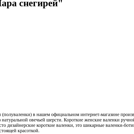
ара снегирей"
 (полуваленки) в нашем официальном интернет-магазине произво
из натуральной овечьей шерсти. Короткие женские валенки руч
осто дизайнерские короткие валенки, это шикарные валенки-бот
стоящей красоткой.