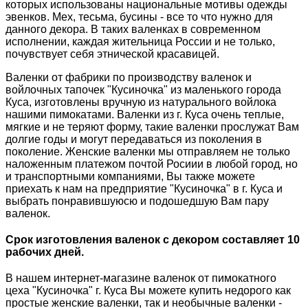
которых
использованы национальные мотивы одежды
эвенков. Мех, тесьма, бусины - все то что нужно для
данного декора.
В таких валенках в современном
исполнении, каждая жительница России и не только,
почувствует себя этнической красавицей.
Валенки от фабрики по производству валенок и
войлочных тапочек "Кусиночка" из маленького города
Куса, изготовлены вручную из натурального войлока
нашими пимокатами. Валенки из г. Куса очень теплые,
мягкие и не теряют форму, такие валенки прослужат Вам
долгие годы и могут передаваться из поколения в
поколение. Женские валенки мы отправляем не только
наложенным платежом почтой Росиии в любой город, но
и транспортными компаниями, Вы также можете
приехать к нам на предприятие "Кусиночка" в г. Куса и
выбрать понравившуюсю и подошедшую Вам пару
валенок.
Срок изготовления валенок с декором составляет 10
рабочих дней.
В нашем интернет-магазине валенок от пимокатного
цеха "Кусиночка" г. Куса Вы можете купить недорого как
простые женские валенки, так и необычные валенки -