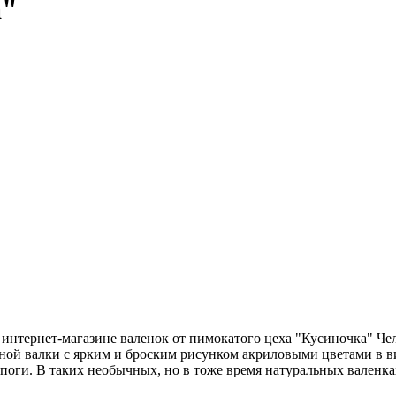
а"
нтернет-магазине валенок от пимокатого цеха "Кусиночка" Челя
учной валки с ярким и броским рисунком акриловыми цветами в 
поги. В таких необычных, но в тоже время натуральных валенка