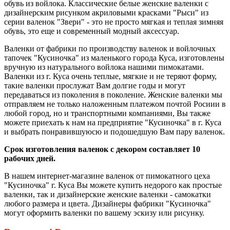
обувь из войлока. Классические белые женские валенки с
дизайнерским рисунком акриловыми красками "Рыси" из
серии валенок "Звери" - это не просто мягкая и теплая зимняя
обувь, это еще и современный модный аксессуар.
Валенки от фабрики по производству валенок и войлочных
тапочек "Кусиночка" из маленького города Куса, изготовлены
вручную из натурального войлока нашими пимокатами.
Валенки из г. Куса очень теплые, мягкие и не теряют форму,
такие валенки прослужат Вам долгие годы и могут
передаваться из поколения в поколение. Женские валенки мы
отправляем не только наложенным платежом почтой Росиии в
любой город, но и транспортными компаниями, Вы также
можете приехать к нам на предприятие "Кусиночка" в г. Куса
и выбрать понравившуюсю и подошедшую Вам пару валенок.
Срок изготовления валенок с декором составляет 10
рабочих дней.
В нашем интернет-магазине валенок от пимокатного цеха
"Кусиночка" г. Куса Вы можете купить недорого как простые
валенки, так и дизайнерские женские валенки - самокатки
любого размера и цвета. Дизайнеры фабрики "Кусиночка"
могут оформить валенки по вашему эскизу или рисунку.