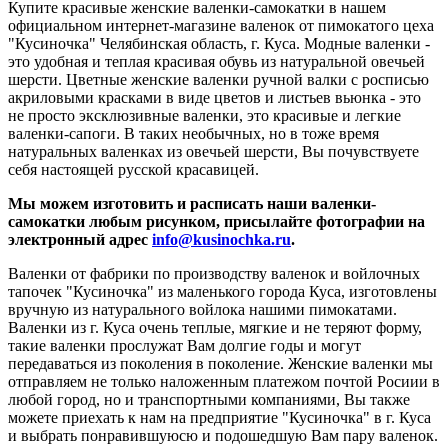
Купите красивые женские валенки-самокатки в нашем
официальном интернет-магазине валенок от пимокатого цеха
"Кусиночка" Челябинская область, г. Куса. Модные валенки -
это удобная и теплая красивая обувь из натуральной овечьей
шерсти. Цветные женские валенки ручной валки c росписью
акриловыми красками в виде цветов и листьев вьюнка - это
не просто эксклюзивные валенки, это красивые и легкие
валенки-сапоги. В таких необычных, но в тоже время
натуральных валенках из овечьей шерсти, Вы почувствуете
себя настоящей русской красавицей.
Мы можем изготовить и расписать наши валенки-
самокатки любым рисунком, присылайте фотографии на
электронный адрес
info@kusinochka.ru
.
Валенки от фабрики по производству валенок и войлочных
тапочек "Кусиночка" из маленького города Куса, изготовлены
вручную из натурального войлока нашими пимокатами.
Валенки из г. Куса очень теплые, мягкие и не теряют форму,
такие валенки прослужат Вам долгие годы и могут
передаваться из поколения в поколение. Женские валенки мы
отправляем не только наложенным платежом почтой Росиии в
любой город, но и транспортными компаниями, Вы также
можете приехать к нам на предприятие "Кусиночка" в г. Куса
и выбрать понравившуюсю и подошедшую Вам пару валенок.