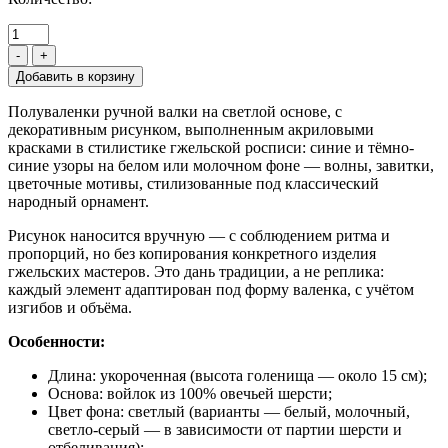
-
+
Полуваленки ручной валки на светлой основе, с
декоративным рисунком, выполненным акриловыми
красками в стилистике гжельской росписи: синие и тёмно-
синие узоры на белом или молочном фоне — волны, завитки,
цветочные мотивы, стилизованные под классический
народный орнамент.
Рисунок наносится вручную — с соблюдением ритма и
пропорций, но без копирования конкретного изделия
гжельских мастеров. Это дань традиции, а не реплика:
каждый элемент адаптирован под форму валенка, с учётом
изгибов и объёма.
Особенности:
Длина: укороченная (высота голенища — около 15 см);
Основа: войлок из 100% овечьей шерсти;
Цвет фона: светлый (варианты — белый, молочный,
светло-серый — в зависимости от партии шерсти и
отбеливания);