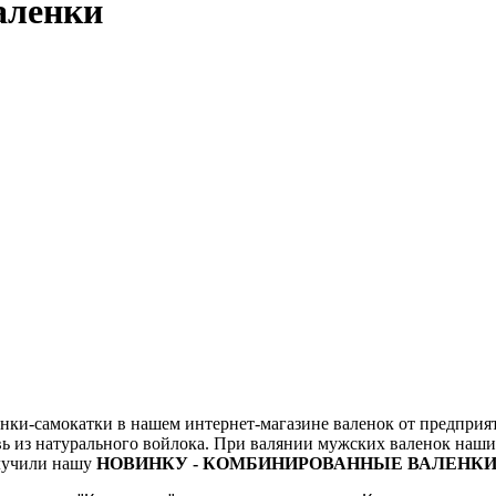
аленки
и-самокатки в нашем интернет-магазине валенок от предприятия
вь из натурального войлока. При валянии мужских валенок наши
олучили нашу
НОВИНКУ - КОМБИНИРОВАННЫЕ ВАЛЕНК