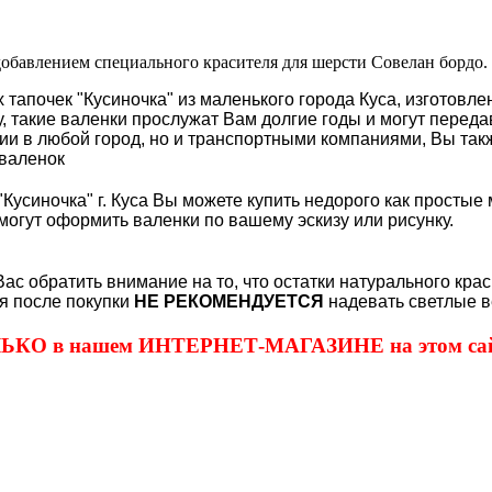
обавлением специального красителя для шерсти Совелан бордо.
 тапочек "Кусиночка" из маленького города Куса, изготовл
му, такие валенки прослужат Вам долгие годы и могут перед
 в любой город, но и транспортными компаниями, Вы также
валенок
Кусиночка" г. Куса Вы можете купить недорого как простые 
могут оформить валенки по вашему эскизу или рисунку.
Вас обратить внимание на то, что остатки натурального кра
я после покупки
НЕ РЕКОМЕНДУЕТСЯ
надевать светлые в
ОЛЬКО в нашем ИНТЕРНЕТ-МАГАЗИНЕ на этом сай