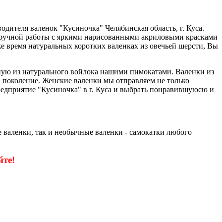
дителя валенок "Кусиночка" Челябинская область, г. Куса.
ки ручной работы с яркими нарисованными акриловыми красками
е время натуральных коротких валенках из овечьей шерсти, Вы
чную из натурального войлока нашими пимокатами. Валенки из
 в поколение. Женские валенки мы отправляем не только
едприятие "Кусиночка" в г. Куса и выбрать понравившуюсю и
 валенки, так и необычные валенки - самокатки любого
те!