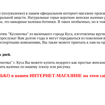
 (полуваленки) в нашем официальном интернет-магазине произво
атуральной шерсти. Натуральные серые короткие женские вален
ки, это шикарные валенки-ботинки. В таких необычных, но в тож
очек "Кусиночка" из маленького города Куса, изготовлены вру
и прослужат Вам долгие годы и могут передаваться из поколения
нспортными компаниями, Вы также можете приехать к нам на пр
 дней.
ночка" г. Куса Вы можете купить недорого как простые женские
ить валенки по вашему эскизу или рисунку.
ОЛЬКО в нашем ИНТЕРНЕТ-МАГАЗИНЕ на этом сай