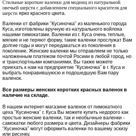
Стильные короткие валенки для модниц из натуральной
овечьей шерсти с добавлением специального красителя для
шерсти
ярко красного цвета
.
Валенки от фабрики "Кусиночка" из маленького города
Куса, изготовлены вручную из натурального войлока
нашими пимокатами. Валенки из г. Куса очень теплые,
мягкие и не теряют форму, такие валенки прослужат Вам
долгие годы и могут передаваться из поколения в
поколение. Женские валенки мы отправляем не только
наложенным платежом почтой Росиии в любой город, но
и транспортными компаниями, Вы также можете
приехать к нам на предприятие "Кусиночка" в г. Куса и
выбрать понравившуюсю и подошедшую Вам пару
валенок.
Все размеры женских коротких красных валенок в
наличие на складе.
В нашем интернет-магазине валенок от пимокатного
цеха "Кусиночка" г. Куса Вы можете купить недорого как
простые женские валенки, так и необычные валенки -
самокатки любого размера и цвета. Дизайнеры фабрики
"Кусиночка" могут оформить валенки по вашему эскизу
или рисунку.